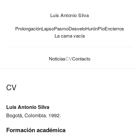
Luis Antonio Silva
Prolongación
Lapso
Pasmo
Desvelo
Hurón
Pío
Encierros
La cama vacía
Noticias
CV
Contacto
CV
Luis Antonio Silva
Bogotá, Colombia. 1992.
Formación académica