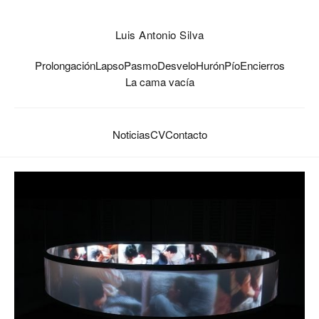
Luis Antonio Silva
Prolongación
Lapso
Pasmo
Desvelo
Hurón
Pío
Encierros
La cama vacía
Noticias
CV
Contacto